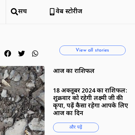
सर्च
वेब स्टोरीज
हिमाचल क्यों है सैलानियों को इतना
पसंद
By National News Network
View all stories
आज का राशिफल
18 अक्तूबर 2024 का राशिफल:
शुक्रवार को रहेगी लक्ष्मी जी की
कृपा, पढ़ें कैसा रहेगा आपके लिए
आज का दिन
और पढ़ें