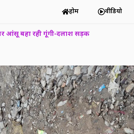
होम
वीडियो
र आंसू बहा रही गूंगी-दलाश सड़क