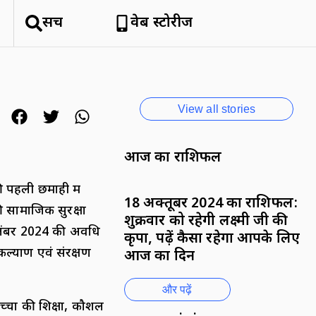
हिमाचल क्यों है सैलानियों को इतना
सर्च
वेब स्टोरीज
पसंद
By National News Network
View all stories
आज का राशिफल
ी पहली छमाही में
18 अक्तूबर 2024 का राशिफल:
ी सामाजिक सुरक्षा
शुक्रवार को रहेगी लक्ष्मी जी की
सितंबर 2024 की अवधि
कृपा, पढ़ें कैसा रहेगा आपके लिए
ल्याण एवं संरक्षण
आज का दिन
और पढ़ें
च्चों की शिक्षा, कौशल