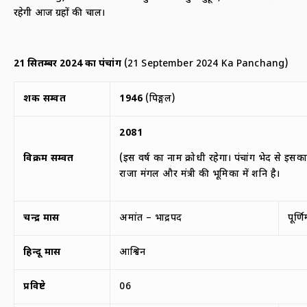
रहेगी आज ग्रहों की चाल।
21
सितम्बर
2024
का पंचांग
(21 September 2024 Ka Panchang)
शक सम्वत
1946
(पिङ्गल)
2081
विक्रम सम्वत
(इस वर्ष का नाम क्रोधी रहेगा। पंचांग भेद से इसक
राजा मंगल और मंत्री की भूमिका में शनि है।
चन्द्र मास
अमांत – भाद्रपद
पूर्ण
हिन्दू मास
आश्विन
प्रविष्टे
06