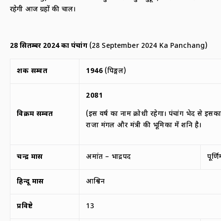
रहेगी आज ग्रहों की चाल।
28
सितम्बर
2024
का पंचांग
(28 September 2024 Ka Panchang)
शक सम्वत
1946
(पिङ्गल)
2081
विक्रम सम्वत
(इस वर्ष का नाम क्रोधी रहेगा। पंचांग भेद से इसक
राजा मंगल और मंत्री की भूमिका में शनि है।
चन्द्र मास
अमांत – भाद्रपद
पूर्ण
हिन्दू मास
आश्विन
प्रविष्टे
13