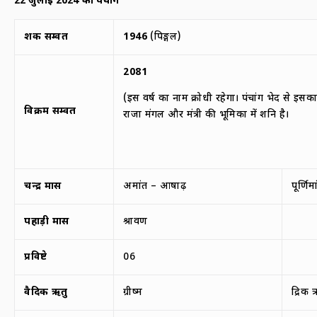
22
जुलाई
2024
का पंचांग
शक सम्वत
1946
(पिङ्गल)
2081
(इस वर्ष का नाम क्रोधी रहेगा। पंचांग भेद से इसक
विक्रम सम्वत
राजा मंगल और मंत्री की भूमिका में शनि है।
चन्द्र मास
अमांत – आषाढ़
पूर्णि
पहाड़ी मास
श्रावण
प्रविष्टे
06
वैदिक ऋतु
ग्रीष्म
द्रिक 