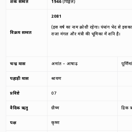
शक सम्वत
1946
(पिङ्गल)
2081
(इस वर्ष का नाम क्रोधी रहेगा। पंचांग भेद से इसक
विक्रम सम्वत
राजा मंगल और मंत्री की भूमिका में शनि है।
चन्द्र मास
अमांत – आषाढ़
पूर्णि
पहाड़ी मास
श्रावण
प्रविष्टे
07
वैदिक ऋतु
ग्रीष्म
द्रिक 
पक्ष
कृष्ण