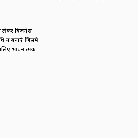
े लेकर बिजनेस
िथि न बनाएँ जिसमे
इसलिए भावनात्मक