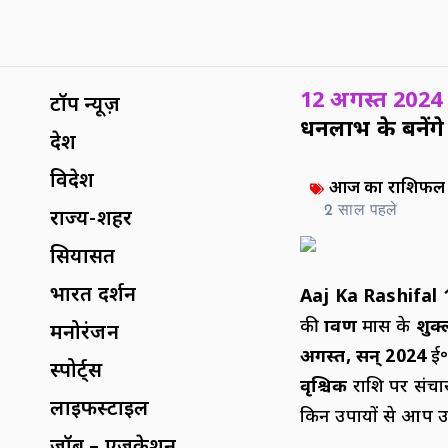
12 अगस्त 2024
टॉप न्यूज़
धनलाभ के बनेंगे
देश
विदेश
आज का राशिफल
2 साल पहले
राज्य-शहर
सियासत
भारत दर्शन
Aaj Ka Rashifal
की
श्रावण
मास के
शुक
मनोरंजन
अगस्त
,
सन्
2024
ई॰
स्पोर्ट्स
वृश्चिक
राशि पर संच
लाइफस्टाइल
किन उपायों से आप उस