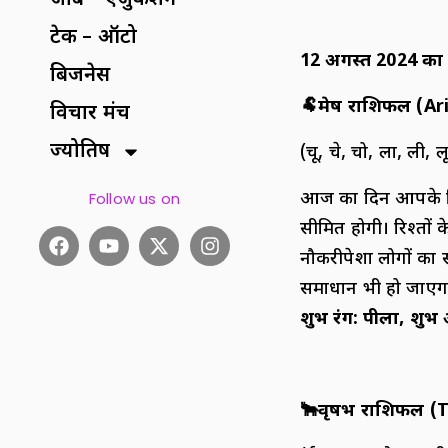
जॉब – एजुकेशन
टेक – ऑटो
12
अगस्त
2024
का
बिजनेस
🐏
मेष राशिफल (
Ar
विचार मंच
ज्योतिष
(चू, चे, चो, ला, ली, 
आज का दिन आपके लिए 
Follow us on
सीमित होगी। रिश्तों
नौकरीपेशा लोगों का स
समाधान भी हो जाएगा
शुभ रंग
:
पीला
,
शुभ 
🐂
वृषभ राशिफल (
T